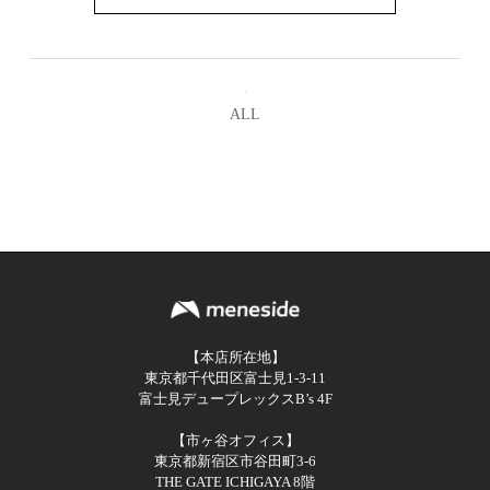
ALL
【本店所在地】
東京都千代田区富士見1-3-11
富士見デュープレックスB’s 4F
【市ヶ谷オフィス】
東京都新宿区市谷田町3-6
THE GATE ICHIGAYA 8階