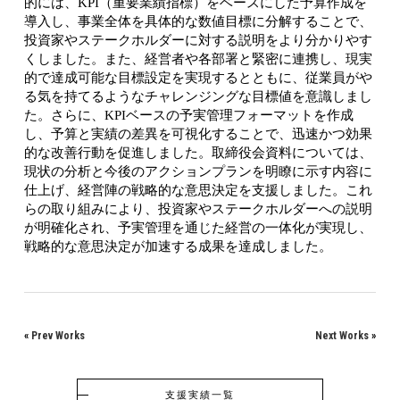
的には、KPI（重要業績指標）をベースにした予算作成を
導入し、事業全体を具体的な数値目標に分解することで、
投資家やステークホルダーに対する説明をより分かりやす
くしました。また、経営者や各部署と緊密に連携し、現実
的で達成可能な目標設定を実現するとともに、従業員がや
る気を持てるようなチャレンジングな目標値を意識しまし
た。さらに、KPIベースの予実管理フォーマットを作成
し、予算と実績の差異を可視化することで、迅速かつ効果
的な改善行動を促進しました。取締役会資料については、
現状の分析と今後のアクションプランを明瞭に示す内容に
仕上げ、経営陣の戦略的な意思決定を支援しました。これ
らの取り組みにより、投資家やステークホルダーへの説明
が明確化され、予実管理を通じた経営の一体化が実現し、
戦略的な意思決定が加速する成果を達成しました。
«
Prev Works
Next Works
»
支援実績一覧