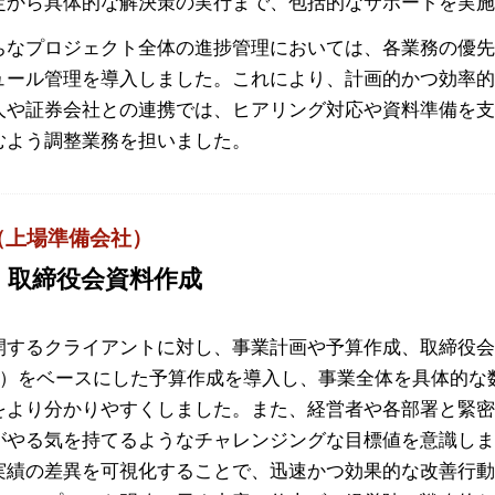
定から具体的な解決策の実行まで、包括的なサポートを実
ちなプロジェクト全体の進捗管理においては、各業務の優
ュール管理を導入しました。これにより、計画的かつ効率
人や証券会社との連携では、ヒアリング対応や資料準備を
むよう調整業務を担いました。
（上場準備会社）
、取締役会資料作成
開するクライアントに対し、事業計画や予算作成、取締役
指標）をベースにした予算作成を導入し、事業全体を具体的
をより分かりやすくしました。また、経営者や各部署と緊
がやる気を持てるようなチャレンジングな目標値を意識しま
実績の差異を可視化することで、迅速かつ効果的な改善行