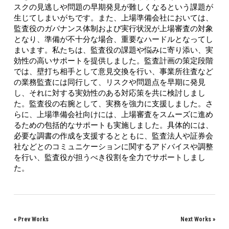
スクの見逃しや問題の早期発見が難しくなるという課題が
生じてしまいがちです。また、上場準備会社においては、
監査役のガバナンス体制および実行状況が上場審査の対象
となり、準備が不十分な場合、重要なハードルとなってし
まいます。私たちは、監査役の課題や悩みに寄り添い、実
効性の高いサポートを提供しました。監査計画の策定段階
では、壁打ち相手として意見交換を行い、事業所往査など
の業務監査には同行して、リスクや問題点を早期に発見
し、それに対する実効性のある対応策を共に検討しまし
た。監査役の右腕として、実務を強力に支援しました。さ
らに、上場準備会社向けには、上場審査をスムーズに進め
るための包括的なサポートも実施しました。具体的には、
必要な調書の作成を支援するとともに、監査法人や証券会
社などとのコミュニケーションに関するアドバイスや調整
を行い、監査役が担うべき役割を全力でサポートしまし
た。
«
Prev Works
Next Works
»