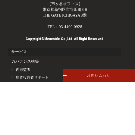
【市ヶ谷オフィス】
東京都新宿区市谷田町3-6
THE GATE ICHIGAYA 8階
TEL：03-4400-0928
Copyright©Meneside Co.,Ltd. All Right Reserved.
サービス
ガバナンス構築
内部監査
お問い合わせ
監査役監査サポート
J-SOX対応
海外子会社管理
IPO準備支援
IPO準備室（PMO業務）
IPO準備＿各課題への対応支援
M＆Aアドバイザリー
デューデリジェンス