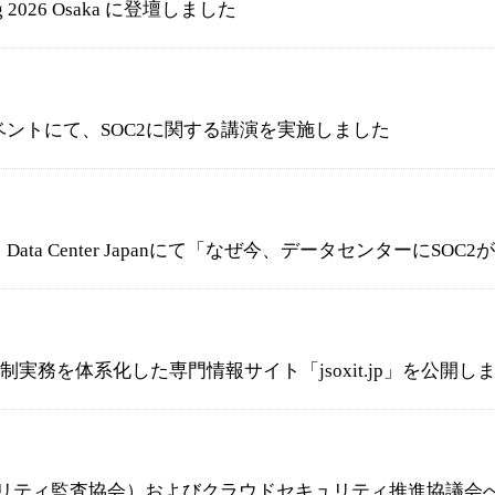
pring 2026 Osaka に登壇しました
n主催イベントにて、SOC2に関する講演を実施しました
ata Center Japanにて「なぜ今、データセンターにS
T統制実務を体系化した専門情報サイト「jsoxit.jp」を公開し
キュリティ監査協会）およびクラウドセキュリティ推進協議会