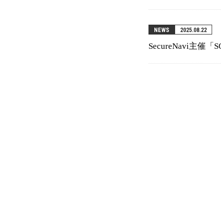
NEWS
2025.08.22
SecureNavi主