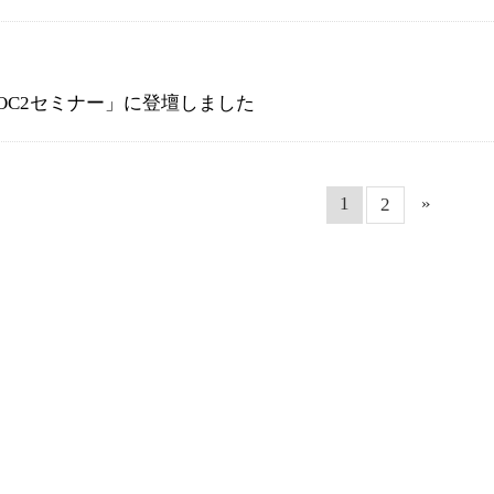
催「SOC2セミナー」に登壇しました
1
»
2