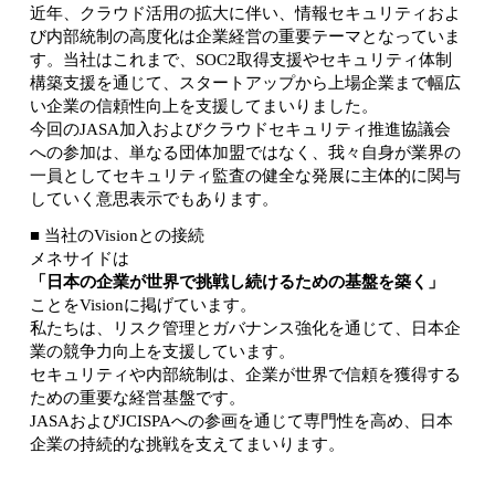
近年、クラウド活用の拡大に伴い、情報セキュリティおよ
び内部統制の高度化は企業経営の重要テーマとなっていま
す。当社はこれまで、SOC2取得支援やセキュリティ体制
構築支援を通じて、スタートアップから上場企業まで幅広
い企業の信頼性向上を支援してまいりました。
今回のJASA加入およびクラウドセキュリティ推進協議会
への参加は、単なる団体加盟ではなく、我々自身が業界の
一員としてセキュリティ監査の健全な発展に主体的に関与
していく意思表示でもあります。
■ 当社のVisionとの接続
メネサイドは
「日本の企業が世界で挑戦し続けるための基盤を築く」
ことをVisionに掲げています。
私たちは、リスク管理とガバナンス強化を通じて、日本企
業の競争力向上を支援しています。
セキュリティや内部統制は、企業が世界で信頼を獲得する
ための重要な経営基盤です。
JASAおよびJCISPAへの参画を通じて専門性を高め、日本
企業の持続的な挑戦を支えてまいります。