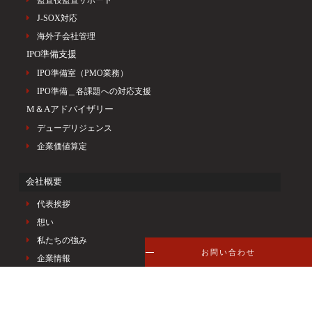
J-SOX対応
海外子会社管理
IPO準備支援
IPO準備室（PMO業務）
IPO準備＿各課題への対応支援
M＆Aアドバイザリー
デューデリジェンス
企業価値算定
会社概要
代表挨拶
想い
私たちの強み
お問い合わせ
企業情報
メンバー紹介
アクセス