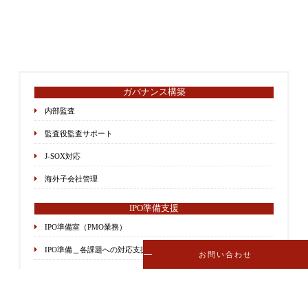
ガバナンス構築
内部監査
監査役監査サポート
J-SOX対応
海外子会社管理
IPO準備支援
IPO準備室（PMO業務）
IPO準備＿各課題への対応支援
お問い合わせ
M＆Aアドバイザリー
デューデリジェンス