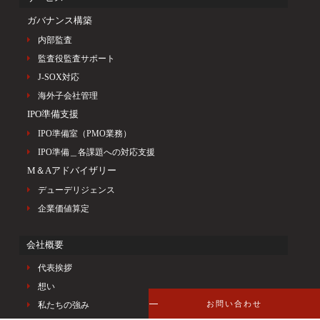
ガバナンス構築
内部監査
監査役監査サポート
J-SOX対応
海外子会社管理
IPO準備支援
IPO準備室（PMO業務）
IPO準備＿各課題への対応支援
M＆Aアドバイザリー
デューデリジェンス
企業価値算定
会社概要
代表挨拶
想い
お問い合わせ
私たちの強み